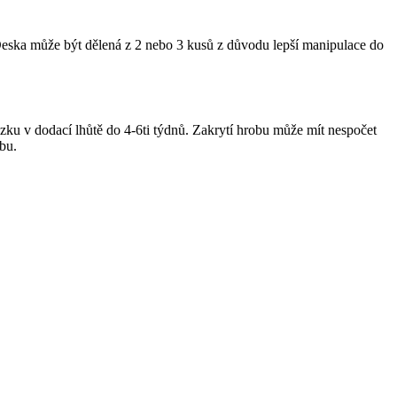
Deska může být dělená z 2 nebo 3 kusů z důvodu lepší manipulace do
ku v dodací lhůtě do 4-6ti týdnů. Zakrytí hrobu může mít nespočet
bu.
bu, nebo pronájem nového místa.