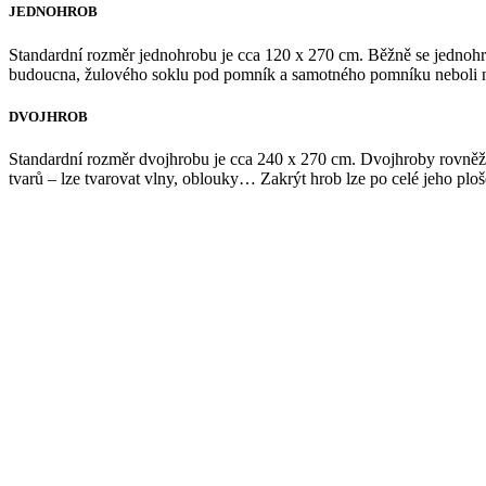
JEDNOHROB
Standardní rozměr jednohrobu je cca 120 x 270 cm. Běžně se jednohr
budoucna, žulového soklu pod pomník a samotného pomníku neboli n
DVOJHROB
Standardní rozměr dvojhrobu je cca 240 x 270 cm. Dvojhroby rovněž p
tvarů – lze tvarovat vlny, oblouky… Zakrýt hrob lze po celé jeho plo
U jednohrobů a dvojhrobů Vám h