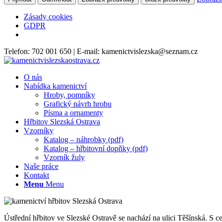
Zásady cookies
GDPR
Telefon: 702 001 650 | E-mail: kamenictvislezska@seznam.cz
O nás
Nabídka kamenictví
Hroby, pomníky
Grafický návrh hrobu
Písma a ornamenty
Hřbitov Slezská Ostrava
Vzorníky
Katalog – náhrobky (pdf)
Katalog – hřbitovní dopňky (pdf)
Vzorník žuly
Naše práce
Kontakt
Menu
Menu
Ústřední hřbitov ve Slezské Ostravě se nachází na ulici Těšínská. 