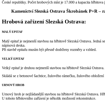
České republiky. Počet hrobových míst je 17.000 a kapacita hřbitova
Kamenictví Slezská Ostrava Škrobánek P+R – rá
Hrobová zařízení Slezská Ostrava:
MALÝ EPITAF
Malý epitaf je nejmenší stavbou na hřbitově Slezská Ostrava. Jedná s
nápisová deska.
Při stavbě epitafu musím být přesně dodrženy rozměry a vzhled.
VELKÝ EPITAF
Velký epitaf je druhou nejmenší stavbou na hřbitově Slezská Ostrava
Skládá se z betonové šachtice, žulového rámečku, žulového obložení s
URNOVÝ HROB
Urnový hrob je nejžádanější stavbou na hřbitově Slezská Ostrava. Hř
U tohoto hřbitovního zařízení je několik možností rekonstrukce.