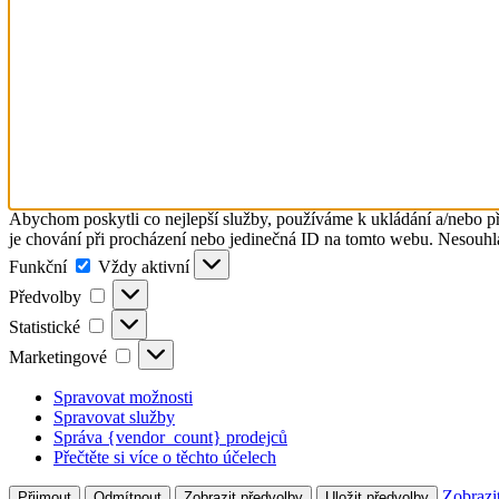
Abychom poskytli co nejlepší služby, používáme k ukládání a/nebo př
je chování při procházení nebo jedinečná ID na tomto webu. Nesouhlas
Funkční
Funkční
Vždy aktivní
Předvolby
Předvolby
Statistické
Statistické
Marketingové
Marketingové
Spravovat možnosti
Spravovat služby
Správa {vendor_count} prodejců
Přečtěte si více o těchto účelech
Zobrazi
Přijmout
Odmítnout
Zobrazit předvolby
Uložit předvolby