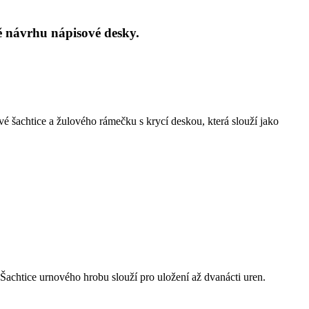
 návrhu nápisové desky.
é šachtice a žulového rámečku s krycí deskou, která slouží jako
achtice urnového hrobu slouží pro uložení až dvanácti uren.