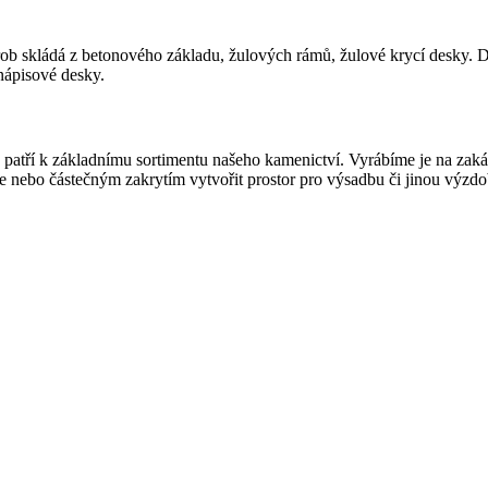
ob skládá z betonového základu, žulových rámů, žulové krycí desky. 
ápisové desky.
atří k základnímu sortimentu našeho kamenictví. Vyrábíme je na zakáz
še nebo částečným zakrytím vytvořit prostor pro výsadbu či jinou výzdo
řbitovní správa nabídne pronájem starého hro