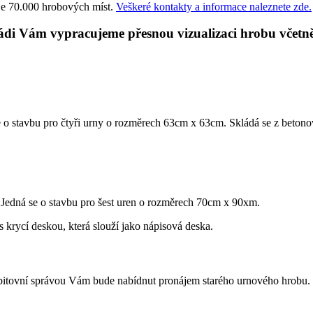
 je 70.000 hrobových míst.
Veškeré kontakty a informace naleznete zde.
di Vám vypracujeme přesnou vizualizaci hrobu včetně
e o stavbu pro čtyři urny o rozměrech 63cm x 63cm. Skládá se z betonov
. Jedná se o stavbu pro šest uren o rozměrech 70cm x 90xm.
 krycí deskou, která slouží jako nápisová deska.
bitovní správou Vám bude nabídnut pronájem starého urnového hrobu. Š